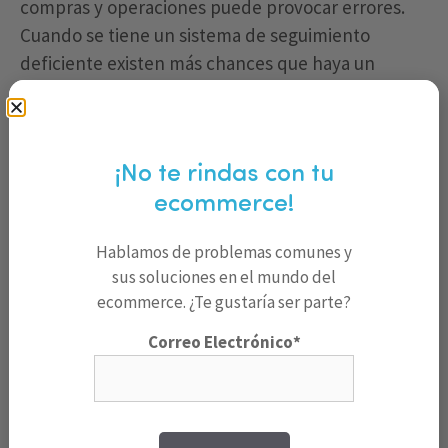
compras y operaciones puede provocar errores.
Cuando se tiene un sistema de seguimiento
deficiente existen más chances que haya un
pedido en exceso de un producto.
También podemos terminar con
capital
inmovilizado
o exceso de stock por una serie de
¡No te rindas con tu
razones que no se pueden controlar:
ecommerce!
Fluctuaciones económicas: cuando el
Hablamos de problemas comunes y
mercado cae, debido a crisis del
sus soluciones en el mundo del
capitalismo o la pandemia del coronavirus,
ecommerce. ¿Te gustaría ser parte?
por ejemplo, las necesidades y las
Correo Electrónico*
demandas de las personas pueden cambiar
abruptamente.
Los ingresos disponibles se agotan y, a menos de