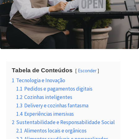
Tabela de Conteúdos
Esconder
1
Tecnologia e Inovação
1.1
Pedidos e pagamentos digitais
1.2
Cozinhas inteligentes
1.3
Delivery e cozinhas fantasma
1.4
Experiências imersivas
2
Sustentabilidade e Responsabilidade Social
2.1
Alimentos locais e orgânicos