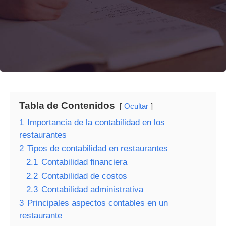
Tabla de Contenidos
Ocultar
1
Importancia de la contabilidad en los
restaurantes
2
Tipos de contabilidad en restaurantes
2.1
Contabilidad financiera
2.2
Contabilidad de costos
2.3
Contabilidad administrativa
3
Principales aspectos contables en un
restaurante