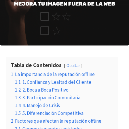
Tabla de Contenidos
Ocultar
1
La importancia de la reputación offline
1.1
1. Confianza y Lealtad del Cliente
1.2
2. Boca a Boca Positivo
1.3
3. Participación Comunitaria
1.4
4. Manejo de Crisis
1.5
5. Diferenciación Competitiva
2
Factores que afectan la reputación offline
2.1
Comportamiento y actitudes