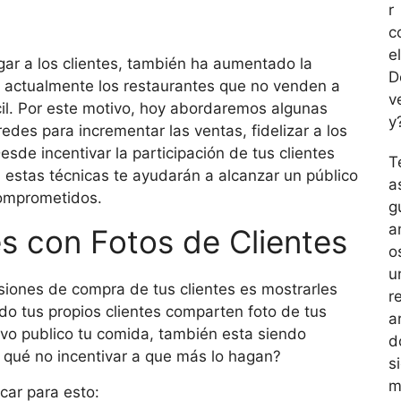
r
c
el
egar a los clientes, también ha aumentado la
D
 actualmente los restaurantes que no venden a
v
ícil. Por este motivo, hoy abordaremos algunas
y
des para incrementar las ventas, fidelizar a los
esde incentivar la participación de tus clientes
T
 estas técnicas te ayudarán a alcanzar un público
a
comprometidos.
g
a
les con Fotos de Clientes
o
u
isiones de compra de tus clientes es mostrarles
r
o tus propios clientes comparten foto de tus
ar
vo publico tu comida, también esta siendo
d
r qué no incentivar a que más lo hagan?
s
m
car para esto: