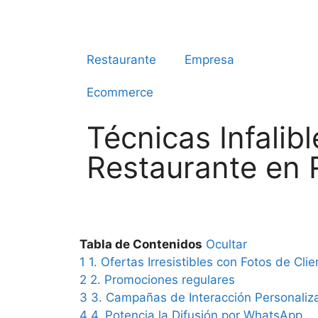
Restaurante
Empresa
Ecommerce
Técnicas Infalib
Restaurante en 
Tabla de Contenidos
Ocultar
1
1. Ofertas Irresistibles con Fotos de Cli
2
2. Promociones regulares
3
3. Campañas de Interacción Personaliz
4
4. Potencia la Difusión por WhatsApp