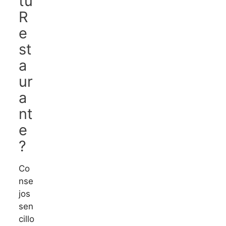
tu
R
e
st
a
ur
a
nt
e
?
Co
nse
jos
sen
cillo