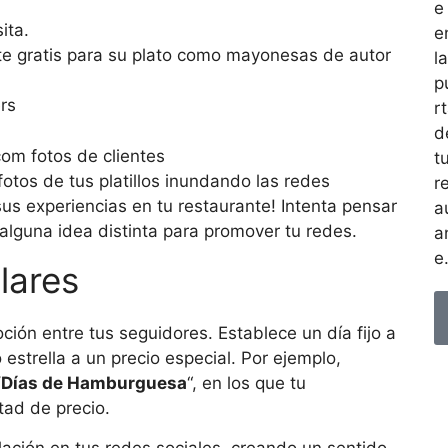
e
ita.
e
e gratis para su plato como mayonesas de autor
la
p
rs
r
d
t
fotos de tus platillos inundando las redes
r
 sus experiencias en tu restaurante! Intenta pensar
a
 alguna idea distinta para promover tu redes.
a
e
lares
ción entre tus seguidores. Establece un día fijo a
estrella a un precio especial. Por ejemplo,
 “Días de Hamburguesa
“, en los que tu
ad de precio.
ación en tus redes sociales, creando un sentido