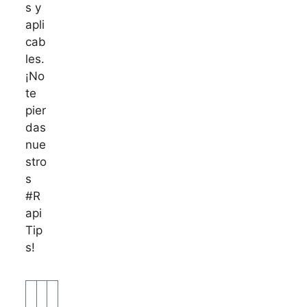
s y
apli
cab
les.
¡No
te
pier
das
nue
stro
s
#R
api
Tip
s!