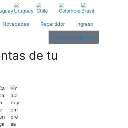
Novedades
Repartidor
Ingreso
Quiero ser Rapiboy
entas de tu
Ca
sa
o
e
en
ga