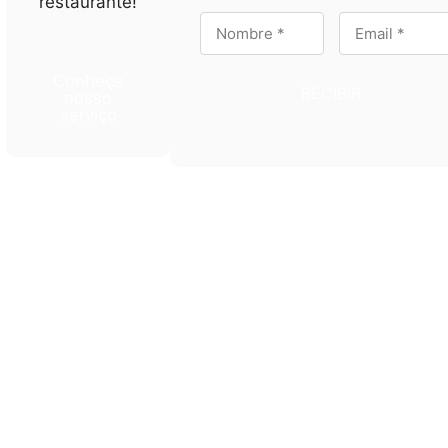
restaurante!
Conheça
RECIBIR
nosso
serviço