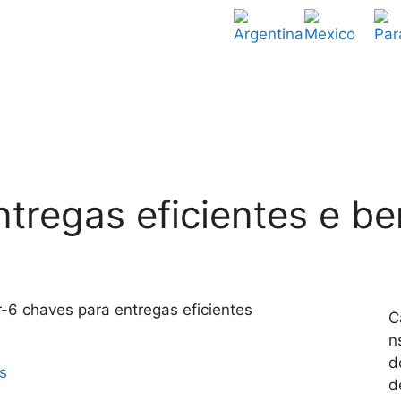
ntregas eficientes e b
C
n
d
s
d