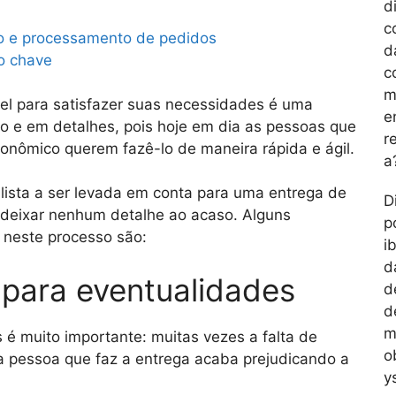
d
c
to e processamento de pedidos
d
o chave
c
m
ível para satisfazer suas necessidades é uma
e
o e em detalhes, pois hoje em dia as pessoas que
r
onômico querem fazê-lo de maneira rápida e ágil.
a
lista a ser levada em conta para uma entrega de
D
 deixar nenhum detalhe ao acaso. Alguns
p
 neste processo são:
ib
d
 para eventualidades
d
d
m
 é muito importante: muitas vezes a falta de
o
a pessoa que faz a entrega acaba prejudicando a
y