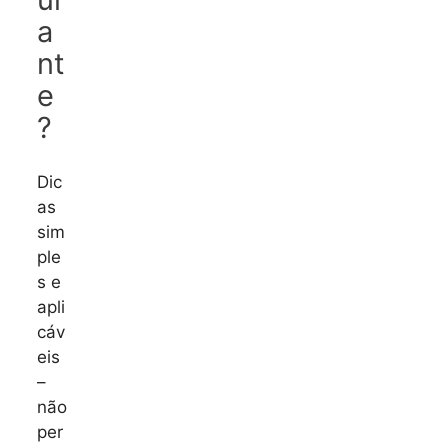
a
nt
e
?
Dic
as
sim
ple
s e
apli
cáv
eis
–
não
per