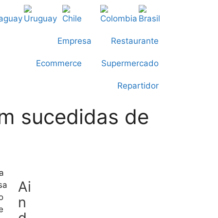
Empresa
Restaurante
Ecommerce
Supermercado
Repartidor
em sucedidas de
a
Ai
sa
o
n
e
d