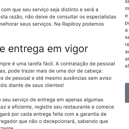
s
m
com que seu serviço seja distinto e será a
e
 esta razão, não deixe de consultar os especialistas
p
elhorar seus serviços. Na Rapiboy podemos
a
s
r
e entrega em vigor
a
a
pre é uma tarefa fácil. A contratação de pessoal
e
efas, pode trazer mais de uma dor de cabeça:
tiva de pessoal e até mesmo ausências sem aviso
óis diante de seus clientes!
 seu serviço de entrega em apenas algumas
caz e eficiente, registre seu restaurante e comece
gará por cada entrega feita com a garantia de
tregador que não o decepcionará, sabendo que
rtante.