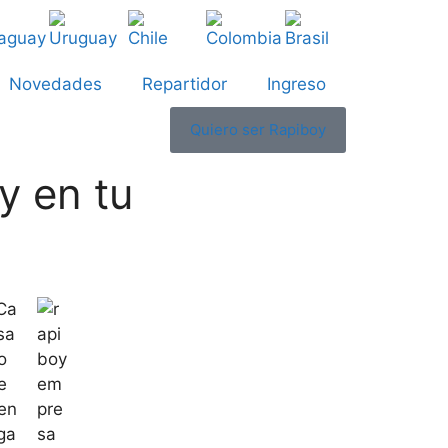
Novedades
Repartidor
Ingreso
Quiero ser Rapiboy
y en tu
Ca
sa
o
e
en
ga