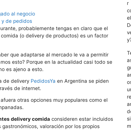
r
c
gado al negocio
el
s y de pedidos
D
urante, probablemente tengas en claro que el
v
 comida (o delivery de productos) es un factor
y
T
ber que adaptarse al mercado le va a permitir
a
amos esto? Porque en la actualidad casi todo se
g
no es ajeno a esto.
a
a de delivery
PedidosYa
en Argentina se piden
o
avés de internet.
u
r
n afuera otras opciones muy populares como el
ar
empanadas.
d
s
ntes delivery comida
consideren estar incluidos
m
 gastronómicos, valoración por los propios