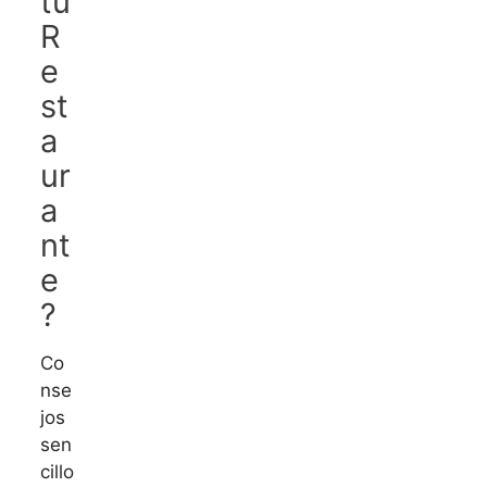
tu
R
e
st
a
ur
a
nt
e
?
Co
nse
jos
sen
cillo