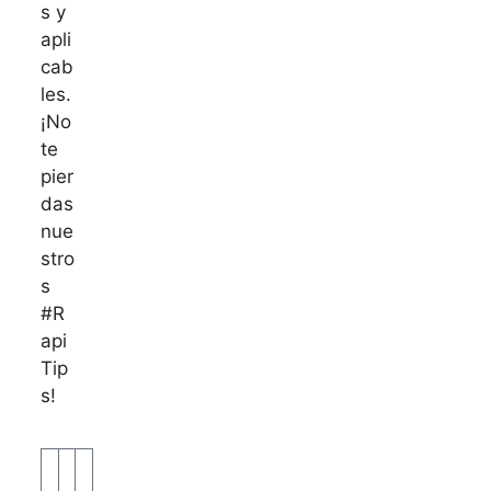
s y
apli
cab
les.
¡No
te
pier
das
nue
stro
s
#R
api
Tip
s!