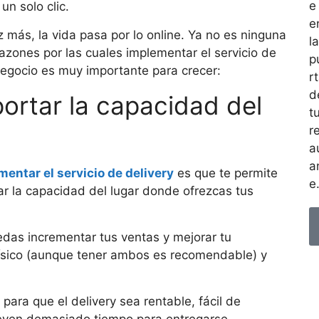
e
un solo clic.
e
más, la vida pasa por lo online. Ya no es ninguna
la
azones por las cuales implementar el servicio de
p
negocio es muy importante para crecer:
r
d
ortar la capacidad del
t
r
a
a
entar el servicio de delivery
es que te permite
e
nar la capacidad del lugar donde ofrezcas tus
edas incrementar tus ventas y mejorar tu
físico (aunque tener ambos es recomendable) y
 para que el delivery sea rentable, fácil de
lleven demasiado tiempo para entregarse.