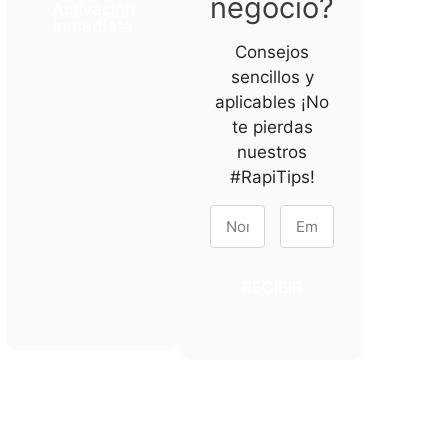
negocio?
Activación
inmediata
Consejos
sencillos y
aplicables ¡No
te pierdas
nuestros
#RapiTips!
RECIBIR